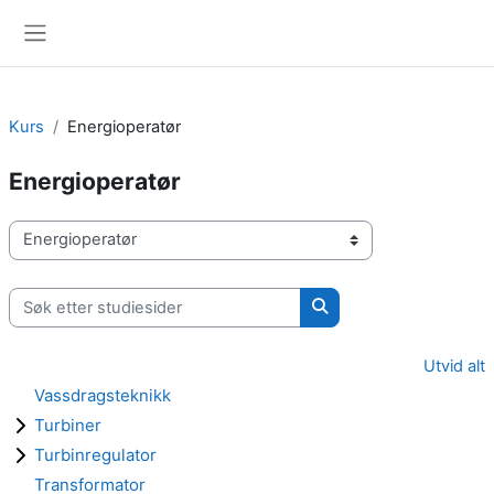
Gå til hovedinnhold
Sidepanel
Kurs
Energioperatør
Energioperatør
Kurskategorier
Søk etter studiesider
Søk etter studiesider
Utvid alt
Vassdragsteknikk
Turbiner
Turbinregulator
Transformator