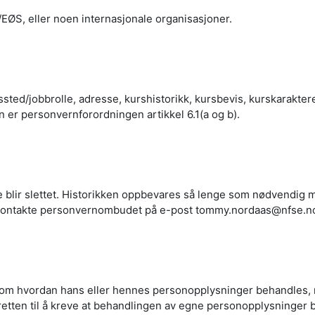
U/EØS, eller noen internasjonale organisasjoner.
ed/jobbrolle, adresse, kurshistorikk, kursbevis, kurskaraktere
 er personvernforordningen artikkel 6.1(a og b).
 blir slettet. Historikken oppbevares så lenge som nødvendig m
å kontakte personvernombudet på e-post tommy.nordaas@nfse.no e
n om hvordan hans eller hennes personopplysninger behandles, re
etten til å kreve at behandlingen av egne personopplysninger beg