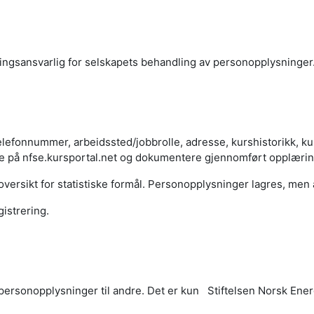
lingsansvarlig for selskapets behandling av personopplysninger
efonnummer, arbeidssted/jobbrolle, adresse, kurshistorikk, ku
e på nfse.kursportal.net og dokumentere gjennomført opplærin
versikt for statistiske formål. Personopplysninger lagres, men 
istrering.
re personopplysninger til andre. Det er kun Stiftelsen Norsk E